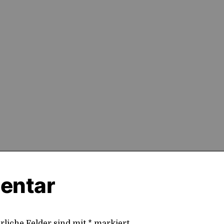
entar
rliche Felder sind mit
*
markiert