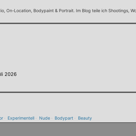
, On-Location, Bodypaint & Portrait. Im Blog teile ich Shootings, Wo
uli 2026
or
·
Experimentell
·
Nude
·
Bodypart
·
Beauty