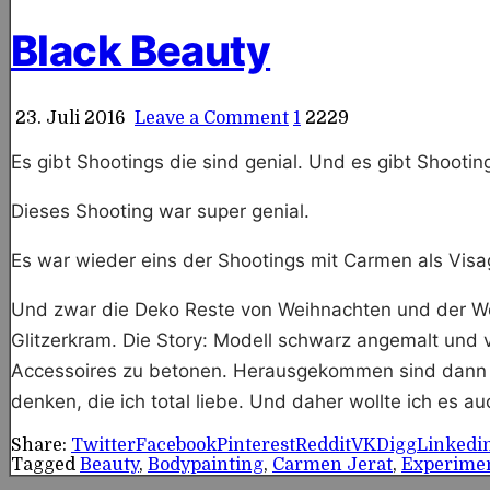
in
Black Beauty
on
23. Juli 2016
Leave a Comment
1
2229
Black
Beauty
Es gibt Shootings die sind genial. Und es gibt Shooting
Dieses Shooting war super genial.
Es war wieder eins der Shootings mit Carmen als Visa
Und zwar die Deko Reste von Weihnachten und der Wei
Glitzerkram. Die Story: Modell schwarz angemalt und
Accessoires zu betonen. Herausgekommen sind dann die
denken, die ich total liebe. Und daher wollte ich es a
Share:
Twitter
Facebook
Pinterest
Reddit
VK
Digg
Linkedi
Tagged
Beauty
,
Bodypainting
,
Carmen Jerat
,
Experimen