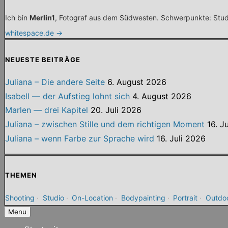
Ich bin
Merlin1
, Fotograf aus dem Südwesten. Schwerpunkte: Studio
whitespace.de →
NEUESTE BEITRÄGE
Juliana – Die andere Seite
6. August 2026
Isabell — der Aufstieg lohnt sich
4. August 2026
Marlen — drei Kapitel
20. Juli 2026
Juliana – zwischen Stille und dem richtigen Moment
16. J
Juliana – wenn Farbe zur Sprache wird
16. Juli 2026
THEMEN
Shooting
·
Studio
·
On-Location
·
Bodypainting
·
Portrait
·
Outdo
Menu