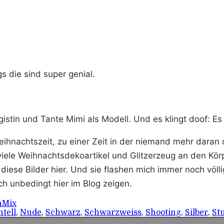
s die sind super genial.
gistin und Tante Mimi als Modell. Und es klingt doof: E
hnachtszeit, zu einer Zeit in der niemand mehr daran
 viele Weihnachtsdekoartikel und Glitzerzeug an den K
se Bilder hier. Und sie flashen mich immer noch völli
uch unbedingt hier im Blog zeigen.
n
Mix
tell
,
Nude
,
Schwarz
,
Schwarzweiss
,
Shooting
,
Silber
,
St