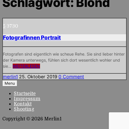
Schlagwort:
Blond
5
3730
Fotografinnen Portrait
Fotografen sind eigentlich wie scheue Rehe. Sie sind lieber hinter
der Kamera unterwegs, fühlen sich dort wesentlich wohler und
Fotografinnen
sie…
WEITERLESEN
Portrait
merlin1
25. Oktober 2019
0 Comment
Menu
Startseite
Impressum
Kontakt
Shooting
Copyright © 2026 Merlin1