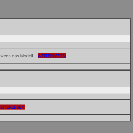
Tattooed
t, wenn das Modell…
WEITERLESEN
Red
Heart
Home
EITERLESEN
Shooting