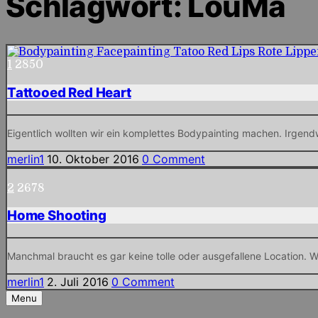
Schlagwort:
LouMa
1
2850
Tattooed Red Heart
Eigentlich wollten wir ein komplettes Bodypainting machen. Irge
merlin1
10. Oktober 2016
0 Comment
2
2678
Home Shooting
Manchmal braucht es gar keine tolle oder ausgefallene Location.
merlin1
2. Juli 2016
0 Comment
Menu