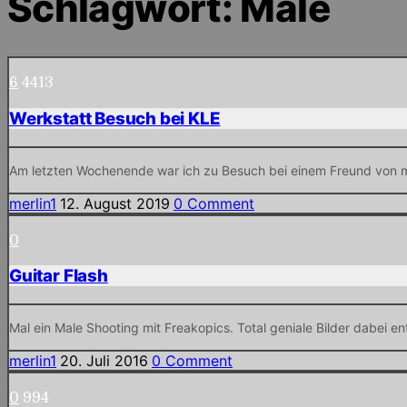
Schlagwort:
Male
6
4413
Werkstatt Besuch bei KLE
Am letzten Wochenende war ich zu Besuch bei einem Freund von mi
merlin1
12. August 2019
0 Comment
0
Guitar Flash
Mal ein Male Shooting mit Freakopics. Total geniale Bilder dabei e
merlin1
20. Juli 2016
0 Comment
0
994