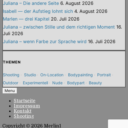
Juliana – Die andere Seite
6. August 2026
Isabell — der Aufstieg lohnt sich
4. August 2026
Marlen — drei Kapitel
20. Juli 2026
Juliana – zwischen Stille und dem richtigen Moment
16.
Juli 2026
Juliana – wenn Farbe zur Sprache wird
16. Juli 2026
THEMEN
Shooting
·
Studio
·
On-Location
·
Bodypainting
·
Portrait
·
Outdoor
·
Experimentell
·
Nude
·
Bodypart
·
Beauty
Menu
Startseite
Impressum
Kontakt
Shooting
Copyright © 2026 Merlin1