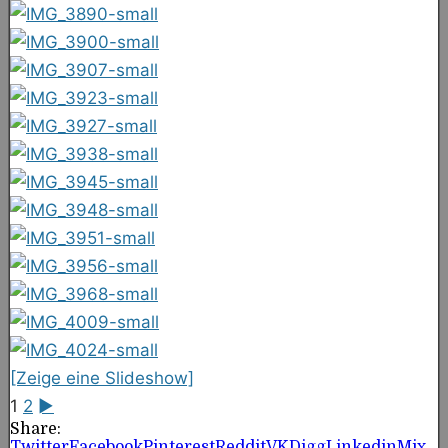
[Zeige eine Slideshow]
1
2
►
Share:
Twitter
Facebook
Pinterest
Reddit
VK
Digg
Linkedin
Mix